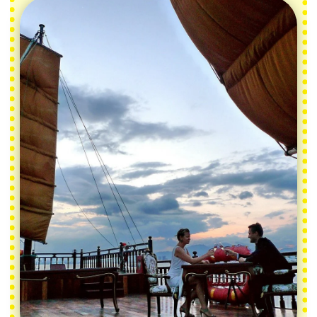
Ваше имя
Ваш телефон (Whats App/Telegram)
+1(000)000-0000
Количество желающих
Желаемая дата
Комментарий
Посмотреть точки на карте
Отправить заявку
Нажимая на кнопку, вы даете согласие
на обработку персональных данных и