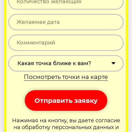
Катюша тур,
+84 916 810 869
Нячанг, Вьетнам
73/14 Trần Quang Khải, Lộc Thọ,
Khánh Hòa, Viet Nam, 650000
katusha.tour.nhatrang@gmail.com
Представленная на сайте информация носит
справочный характер и не является публичной
офертой.
© 2023 Катюша тур. В Нячанге с 2014 года.
Политика конфиденциальности